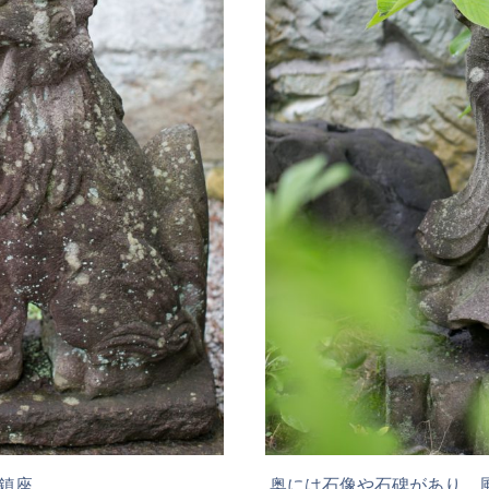
鎮座。
奥には石像や石碑があり、