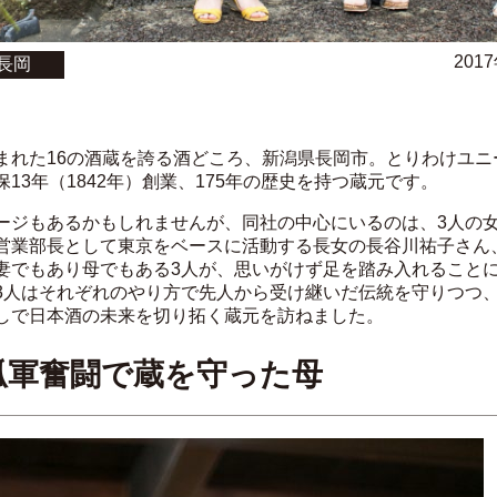
201
長岡
まれた16の酒蔵を誇る酒どころ、新潟県長岡市。とりわけユニ
13年（1842年）創業、175年の歴史を持つ蔵元です。
ージもあるかもしれませんが、同社の中心にいるのは、3人の女
営業部長として東京をベースに活動する長女の長谷川祐子さん
妻でもあり母でもある3人が、思いがけず足を踏み入れること
3人はそれぞれのやり方で先人から受け継いだ伝統を守りつつ
しで日本酒の未来を切り拓く蔵元を訪ねました。
孤軍奮闘で蔵を守った母