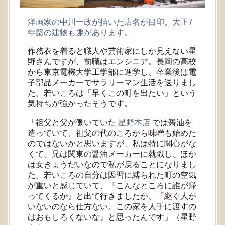
洋画家の中川一政が描いた店名が目印。大正7
年築の建物も趣があります。
作務衣を着ると職人や芸術家にしか見えない星
野さんですが、前職はエンジニア。長岡の高校
から東京電機大学工学部に進学し、卒業後は電
子部品メーカーでサラリーマン生活を送りまし
た。若いころは「早くこの町を出たい」という
気持ちが強かったそうです。
「祖父と父が働いていた
星野本店
では醤油を
造っていて、祖父の代のころから味噌も始めた
のではないかと思いますが、私は特に関心がな
くて。兄は関東の醤油メーカーに就職し、ほか
は女きょうだいなので私が戻ることになりまし
た。若いころの自分は因習に縛られた町の空気
が重いと感じていて、『こんなところに誰が帰
ってくるか』と出て行きましたが、『継ぐ人が
いないのなら仕方ない。この家を人手に渡すの
はおもしろくないな』と思ったんです」（星野