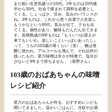
まだ粗い生意気盛りの10代。2年ものは20代後
半から30代。社会で揉まれて調和を必要とし
てくる。しょっぱさ、甘み、旨みのバランスが
ね。3年ものは、これから悠々自適で人生楽し
もうかなという60代。旨みが出て、クセも出
てくる。個性があり、酸味もだんだん出てきま
す。長期熟成の9年ものは『もういつお迎えが
来てもいいわ。楽しいこといっぱいあったし』
って。うちの103歳の母くらい（笑）。糖は発
酵に使われ、アルコールも飛んで、それ以外の
残ったもの。星六味噌は辛さが特徴で、塩分が
少ないと9年まで持ちません」（星野さん）
103歳のおばあちゃんの味噌
レシピ紹介
星六のおばあちゃんが作る、おすすめレシピも
聞いてきました。温かいごはんに、冷奴やお酒