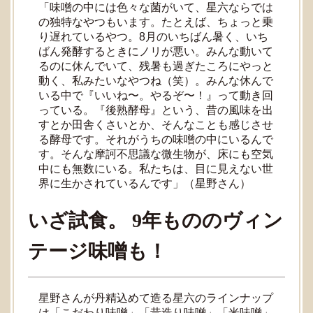
「味噌の中には色々な菌がいて、星六ならでは
の独特なやつもいます。たとえば、ちょっと乗
り遅れているやつ。8月のいちばん暑く、いち
ばん発酵するときにノリが悪い。みんな動いて
るのに休んでいて、残暑も過ぎたころにやっと
動く、私みたいなやつね（笑）。みんな休んで
いる中で『いいね〜。やるぞ〜！』って動き回
っている。『後熟酵母』という、昔の風味を出
すとか田舎くさいとか、そんなことも感じさせ
る酵母です。それがうちの味噌の中にいるんで
す。そんな摩訶不思議な微生物が、床にも空気
中にも無数にいる。私たちは、目に見えない世
界に生かされているんです」（星野さん）
いざ試食。 9年もののヴィン
テージ味噌も！
星野さんが丹精込めて造る星六のラインナップ
は「こだわり味噌」「昔造り味噌」「米味噌」