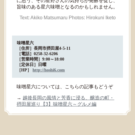
に思う、その星野さんの気持ちが発酵を促し、
旨味のある星六味噌となるのかもしれません。
Text: Akiko Matsumaru
Photos: Hirokuni Iketo
味噌星六
［住所］長岡市摂田屋4-5-11
［電話］0258-32-6206
［営業時間］9:00～18:00
［定休日］日曜
［HP］
http://hoshi6.com
味噌星六については、こちらの記事もどうぞ
→
越後長岡の風情と芳香に浸る、醸造の町・
摂田屋巡り【3】味噌星六～グルメ編