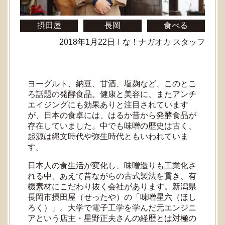
摂田屋
長岡
食べる
2018年1月22日
な！ナガオカ スタッフ
ヨーグルト、納豆、甘酒、塩麹など、このとこ
ろ話題の発酵食品。健康と美容に、またアンチ
エイジングにも効果ありと注目されています
が、日本の食卓には、はるか昔から発酵食品が
存在していました。中でも味噌の歴史は古く、
起源は縄文時代や弥生時代ともいわれていま
す。
日本人の食生活が変化し、味噌造りも工業化さ
れる中、あえて昔ながらの古式製法を貫き、有
機素材にこだわり抜く会社があります。新潟県
長岡市摂田屋（せったや）の「味噌星六（ほし
ろく）」。大学で電子工学を学んだ元エンジニ
アという店主・星野正夫さんの経歴とは対極の