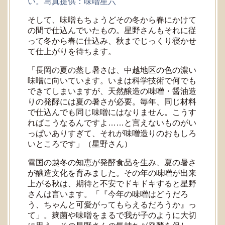
い。写真提供：味噌星六
そして、味噌もちょうどその冬から春にかけて
の間で仕込んでいたもの。星野さんもそれに従
って冬から春に仕込み、秋までじっくり寝かせ
て仕上がりを待ちます。
「長岡の夏の蒸し暑さは、中越地区の色の濃い
味噌に向いています。いまは科学技術で何でも
できてしまいますが、天然醸造の味噌・醤油造
りの発酵には夏の暑さが必要。毎年、同じ材料
で仕込んでも同じ味噌にはなりません。こうす
ればこうなるんですよ……と言えないものがい
っぱいありすぎて、それが味噌造りのおもしろ
いところです」（星野さん）
雪国の越冬の知恵が発酵食品を生み、夏の暑さ
が醸造文化を育みました。その年の味噌が出来
上がる秋は、期待と不安でドキドキすると星野
さんは言います。「『今年の味噌はどうだろ
う、ちゃんと可愛がってもらえるだろうか』っ
て」。麹菌や味噌をまるで我が子のように大切