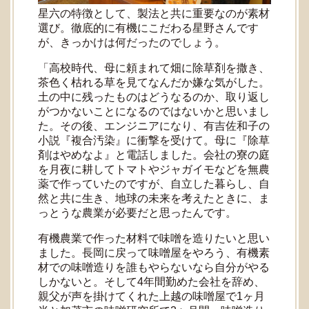
星六の特徴として、製法と共に重要なのが素材
選び。徹底的に有機にこだわる星野さんです
が、きっかけは何だったのでしょう。
「高校時代、母に頼まれて畑に除草剤を撒き、
茶色く枯れる草を見てなんだか嫌な気がした。
土の中に残ったものはどうなるのか、取り返し
がつかないことになるのではないかと思いまし
た。その後、エンジニアになり、有吉佐和子の
小説『複合汚染』に衝撃を受けて。母に『除草
剤はやめなよ』と電話しました。会社の寮の庭
を月夜に耕してトマトやジャガイモなどを無農
薬で作っていたのですが、自立した暮らし、自
然と共に生き、地球の未来を考えたときに、ま
っとうな農業が必要だと思ったんです。
有機農業で作った材料で味噌を造りたいと思い
ました。長岡に戻って味噌屋をやろう、有機素
材での味噌造りを誰もやらないなら自分がやる
しかないと。そして4年間勤めた会社を辞め、
親父が声を掛けてくれた上越の味噌屋で1ヶ月