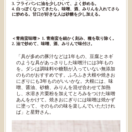
3. フライパンに油を少しひいて、よく炒める。
4. 白っぽくなってきたら、味噌、酒、みりんを入れてさら
に炒める。甘口が好きな人は砂糖を少し加える。
＜青南蛮味噌＞ 1. 青南蛮を細かく刻み、種を取り除く。
2. 油で炒めて、味噌、酒、みりんで味付け。
「具が多めの豚汁などは1年もの、豆腐とネギ
のような具があっさりした味噌汁には3年もの
を。ダシは調味料や糖類が入っていない無添加
のものがおすすめです。ふろふき大根や焼きお
にぎりにも3年ものがいいかな。大根には、味
噌、醤油、砂糖、みりんを混ぜ合わせて加熱
し、水溶き片栗粉を加えてとろみをつけた味噌
あんをかけて。焼きおにぎりには味噌は焼かず
に塗って、そのものの味を楽しんでいただけれ
ば」と星野さん。