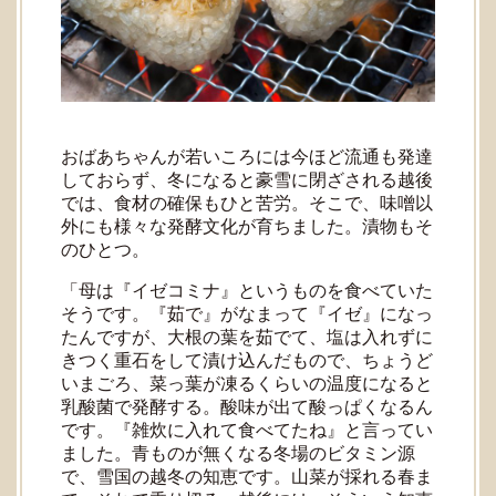
おばあちゃんが若いころには今ほど流通も発達
しておらず、冬になると豪雪に閉ざされる越後
では、食材の確保もひと苦労。そこで、味噌以
外にも様々な発酵文化が育ちました。漬物もそ
のひとつ。
「母は『イゼコミナ』というものを食べていた
そうです。『茹で』がなまって『イゼ』になっ
たんですが、大根の葉を茹でて、塩は入れずに
きつく重石をして漬け込んだもので、ちょうど
いまごろ、菜っ葉が凍るくらいの温度になると
乳酸菌で発酵する。酸味が出て酸っぱくなるん
です。『雑炊に入れて食べてたね』と言ってい
ました。青ものが無くなる冬場のビタミン源
で、雪国の越冬の知恵です。山菜が採れる春ま