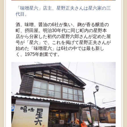
「味噌星六」店主、星野正夫さんは星六家の三
代目。
酒、味噌、醤油の6社が集い、麹が香る醸造の
町、摂田屋。明治30年代に同じ町内の星野本
店から分家した初代の星野六郎さんが定めた屋
号が「星六」で、これを掲げて星野正夫さんが
始めた「味噌星六」は6社の中では最も新し
く、1975年創業です。