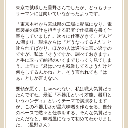
東京で就職した星野さんでしたが、どうもサラ
リーマンには向いていなかったようです。
「東京本社から宮城県の工場に配属になり、電
気製品の設計を担当する部署で仕様書を書く仕
事をしていました。次々に仕事がきて、どんど
ん溜まり、現場からは『どうなってるんだ』と
叱られてばかり。ほかの人は適当に言い返すの
ですが、私は『そうですか、調べておきます』
と手に取って納得のいくまでじっくり見てしま
う。上司に『君はいつも残業してるようだけど
何をしてるんかね』と。そう言われても『は
ぁ』としか言えない。
要領が悪く、しゃべれない。私は職人気質だっ
たんですね。最近『不器用という才能、器用と
いうハンディ』というテーマで講演をします
が、この不器用さが星六味噌を作らせる。自分
のペースで黙々と仕事をする、そんな気質だっ
たんだなと、味噌屋になって初めてわかりまし
た」（星野さん）