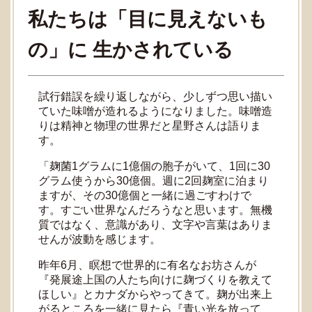
私たちは「目に見えないも
の」に 生かされている
試行錯誤を繰り返しながら、少しずつ思い描い
ていた味噌が造れるようになりました。味噌造
りは精神と物理の世界だと星野さんは語りま
す。
「麹菌1グラムに1億個の胞子がいて、1回に30
グラム使うから30億個。週に2回麹室に泊まり
ますが、その30億個と一緒に過ごすわけで
す。すごい世界なんだろうなと思います。無機
質ではなく、意識があり、文字や言葉はありま
せんが波動を感じます。
昨年6月、瞑想で世界的に有名なお坊さんが
『発展途上国の人たち向けに麹づくりを教えて
ほしい』とカナダからやってきて。麹が出来上
がるところを一緒に見たら『青い光を放って