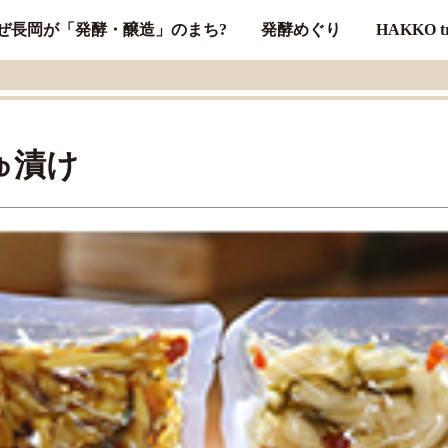
ぜ長岡が「発酵・醸造」のまち?
発酵めぐり
HAKKO tr
ゅ漬け