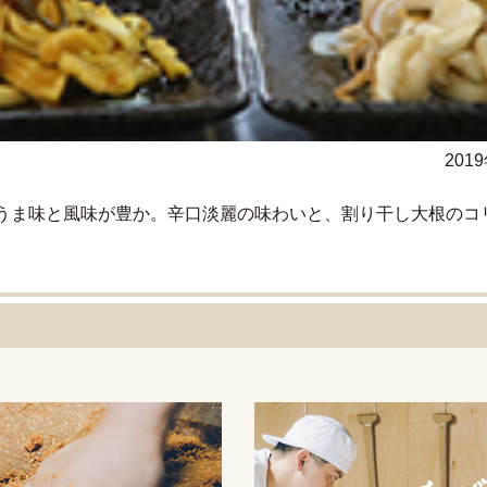
201
うま味と風味が豊か。辛口淡麗の味わいと、割り干し大根のコ