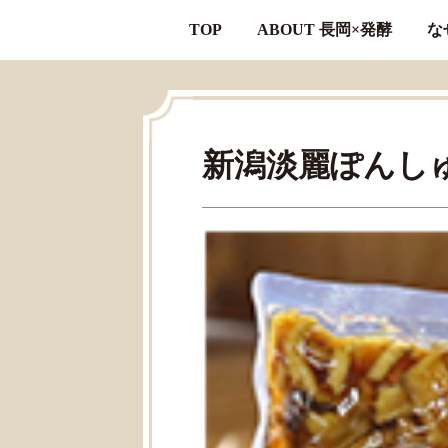
TOP
ABOUT 長岡×発酵
な
新潟淡麗ぽんし