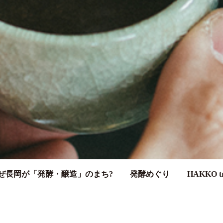
ぜ長岡が「発酵・醸造」のまち?
発酵めぐり
HAKKO tr