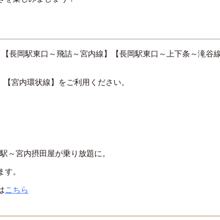
：【長岡駅東口～飛詰～宮内線】【長岡駅東口～上下条～滝谷
：【宮内環状線】をご利用ください。
長岡駅～宮内摂田屋が乗り放題に。
ます。
は
こちら