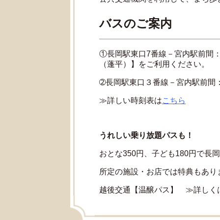
バスのご案内
①長岡駅東口7番線－宮内駅前間
（蓬平）】をご利用ください。
➁長岡駅東口３番線－宮内駅前間
≫詳しい時刻表は
こちら
うれしい乗り放題パスも！
おとな350円、子ども180円で
所定の施設・お店では特典もあり
越後交通【温醸パス】 ≫詳しく