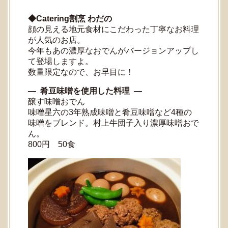
◆Catering割烹 わだの
顔の見える地元食材にこだわった丁寧なお料理
が人気のお店。
今年もあの濃厚なおでんがバージョンアップし
て登場しますよ。
数量限定なので、お早目に！
― 肴豆味噌を使用した料理 ―
醸す味噌おでん
味噌星六の3年熟成味噌と肴豆味噌など4種の
味噌をブレンド。村上牛団子入り濃厚味噌おで
ん。
800円 50食