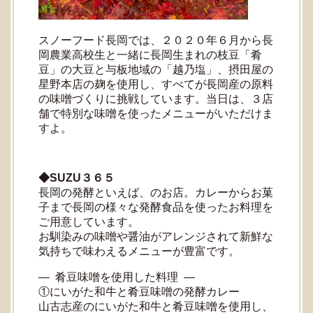
スノーフード長岡では、２０２０年６月から長
岡農業高校生と一緒に長岡生まれの枝豆「肴
豆」の大豆と与板地域の「越乃塩」、摂田屋の
星野本店の麹を使用し、すべてが長岡産の原料
の味噌づくりに挑戦しています。当日は、３店
舗で特別な味噌を使ったメニューがいただけま
すよ。
◆SUZU３６５
長岡の発酵といえば、のお店。カレーからお菓
子まで長岡の様々な発酵食品を使ったお料理を
ご用意しています。
お馴染みの味噌や醤油がアレンジされて新鮮な
気持ちで味わえるメニューが豊富です。
― 肴豆味噌を使用した料理 ―
①にいがた和牛と肴豆味噌の発酵カレー
山古志産のにいがた和牛と肴豆味噌を使用し、