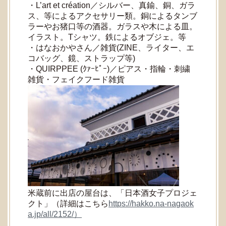
・L’art et création／シルバー、真鍮、銅、ガラ
ス、等によるアクセサリー類。銅によるタンブ
ラーやお猪口等の酒器。ガラスや木による皿。
イラスト。Tシャツ。鉄によるオブジェ。等
・はなおかやさん／雑貨(ZINE、ライター、エ
コバッグ、鏡、ストラップ等)
・QUIRPPEE (ｸｧｰﾋﾟｰ)／ピアス・指輪・刺繍
雑貨・フェイクフード雑貨
米蔵前に出店の屋台は、「日本酒女子プロジェ
クト」（詳細はこちら
https://hakko.na-nagaok
a.jp/all/2152/）