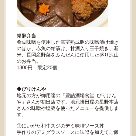
発酵弁当
肴豆味噌を使用した雪室熟成豚の味噌漬け焼き
のほか、赤魚の粕漬け、甘酒入り玉子焼き、新
米、長岡産野菜をふんだんに使用した盛り沢山
のお弁当。
1300円 限定20個
◆びりけんや
地元の方が御用達の「豊詰酒場食堂 びりけん
や」さんが初出店です。地元摂田屋の星野本店
さんの味噌や塩麹を使ったメニューを提供しま
す。
①にいがた和牛スジのデミ味噌ソース丼
手作りのデミグラスソースに味噌を加えてご飯