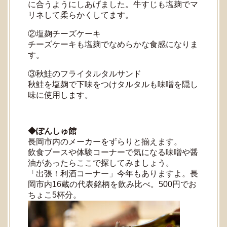
に合うようにしあげました。牛すじも塩麹でマ
リネして柔らかくしてます。
②塩麹チーズケーキ
チーズケーキも塩麹でなめらかな食感になりま
す。
③秋鮭のフライタルタルサンド
秋鮭を塩麹で下味をつけタルタルも味噌を隠し
味に使用します。
◆ぽんしゅ館
長岡市内のメーカーをずらりと揃えます。
飲食ブースや体験コーナーで気になる味噌や醤
油があったらここで探してみましょう。
「出張！利酒コーナー」今年もありますよ。長
岡市内16蔵の代表銘柄を飲み比べ。500円でお
ちょこ5杯分。