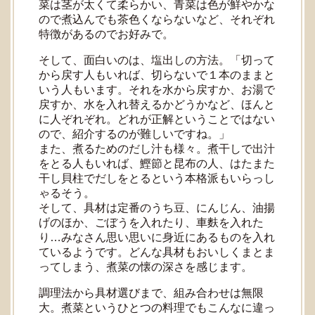
菜は茎が太くて柔らかい、青菜は色が鮮やかな
ので煮込んでも茶色くならないなど、それぞれ
特徴があるのでお好みで。
そして、面白いのは、塩出しの方法。「切って
から戻す人もいれば、切らないで１本のままと
いう人もいます。それを水から戻すか、お湯で
戻すか、水を入れ替えるかどうかなど、ほんと
に人ぞれぞれ。どれが正解ということではない
ので、紹介するのが難しいですね。」
また、煮るためのだし汁も様々。煮干しで出汁
をとる人もいれば、鰹節と昆布の人、はたまた
干し貝柱でだしをとるという本格派もいらっし
ゃるそう。
そして、具材は定番のうち豆、にんじん、油揚
げのほか、ごぼうを入れたり、車麩を入れた
り…みなさん思い思いに身近にあるものを入れ
ているようです。どんな具材もおいしくまとま
ってしまう、煮菜の懐の深さを感じます。
調理法から具材選びまで、組み合わせは無限
大。煮菜というひとつの料理でもこんなに違っ